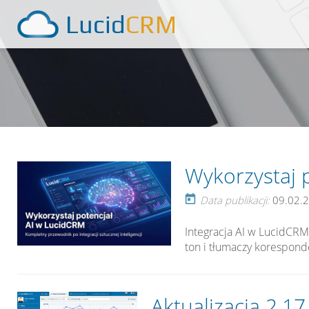
Lucid
CRM
Wykorzystaj 
Data publikacji:
09.02.
Integracja AI w LucidCRM
ton i tłumaczy korespon
Aktualizacja 2.1