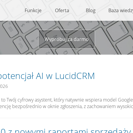
Funkcje
Oferta
Blog
Baza wiedz
Wypróbuj za darmo
potencjał AI w LucidCRM
2026
 to Twój cyfrowy asystent, który natywnie wspiera model Goo
dencję bezpośrednio w oknie zgłoszenia, z zachowaniem wysok
7.0 z nowymi raportami sprzedaży