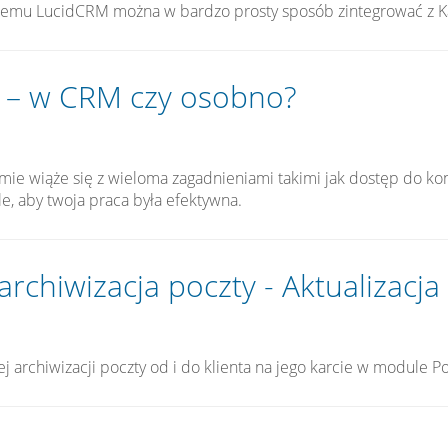
stemu LucidCRM można w bardzo prosty sposób zintegrować z 
a – w CRM czy osobno?
rmie wiąże się z wieloma zagadnieniami takimi jak dostęp do kont
e, aby twoja praca była efektywna.
chiwizacja poczty - Aktualizacja 
1
archiwizacji poczty od i do klienta na jego karcie w module Po